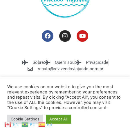
Sobre
Quem sou
Privacidade
renata@revivendoviajando.com.br
We use cookies on our website to give you the most
relevant experience by remembering your preferences
and repeat visits. By clicking “Accept All”, you consent to
the use of ALL the cookies. However, you may visit
"Cookie Settings" to provide a controlled consent.
Rê Vivendo Viajando 2026 Todos os
Desenvolvido por
direitos reservados. Proibida reprodução
REGRA Negócios
total e/ou parcial.
Digitais
Cookie Settings
Accept All
EN
PT
ES