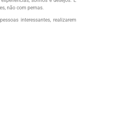
 experiências, sonhos e desejos. É
zes, não com pernas.
essoas interessantes, realizarem