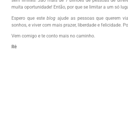
sem limites! São mais de 7 bilhões de pessoas de diferen
muita oportunidade! Então, por que se limitar a um só lu
Espero que este
blog
ajude as pessoas que querem viaja
sonhos, e viver com mais prazer, liberdade e felicidade. P
Vem comigo e te conto mais no caminho.
Rê