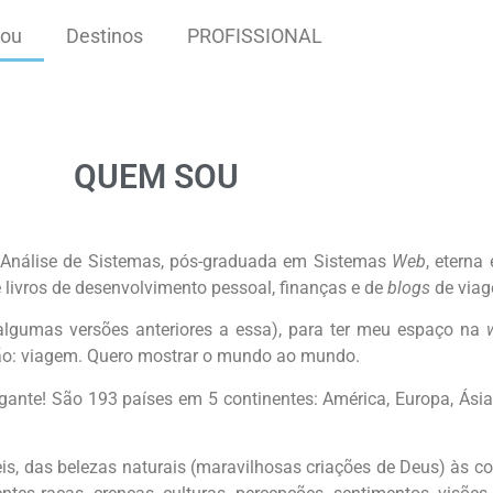
ou
Destinos
PROFISSIONAL
QUEM SOU
m Análise de Sistemas, pós-graduada em Sistemas
Web
, eterna
 livros de desenvolvimento pessoal, finanças e de
blogs
de viag
 algumas versões anteriores a essa), para ter meu espaço na
xão: viagem. Quero mostrar o mundo ao mundo.
gante! São 193 países em 5 continentes: América, Europa, Ásia
veis, das belezas naturais (maravilhosas criações de Deus) às c