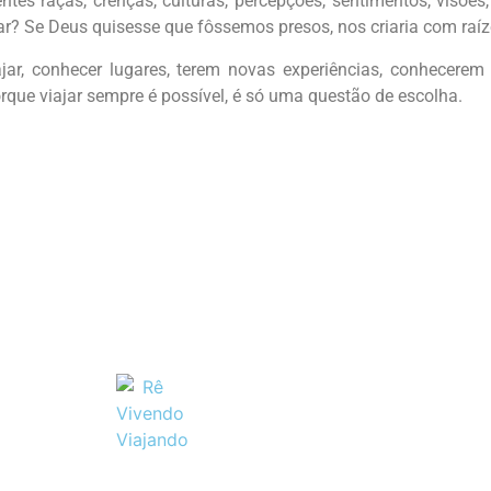
tes raças, crenças, culturas, percepções, sentimentos, visões,
gar? Se Deus quisesse que fôssemos presos, nos criaria com raí
r, conhecer lugares, terem novas experiências, conhecerem p
orque viajar sempre é possível, é só uma questão de escolha.