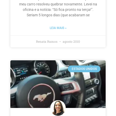
meu carro resolveu quebrar novamente. Levei na
oficina e a notícia: “Só fica pronto na terça!”.
Seriam 5 longos dias (que acabaram se
LEIA MAIS »
Renata Ramos
agosto 2010
ESTADOS UNIDOS